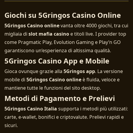
Giochi su 5Gringos Casino Online
5Gringos Casino online
vanta oltre 4000 giochi, tra cui
migliaia di
slot mafia casino
e titoli live. I provider top
come Pragmatic Play, Evolution Gaming e Play’n GO
garantiscono un’esperienza di altissima qualità.
5Gringos Casino App e Mobile
Gioca ovunque grazie alla
5Gringos app
. La versione
mobile di
5Gringos Casino online
è fluida, veloce e
mantiene tutte le funzioni del sito desktop.
Metodi di Pagamento e Prelievi
5Gringos Casino Italia
supporta i metodi più utilizzati:
carte, e-wallet, bonifici e criptovalute. Prelievi rapidi e
sicuri.